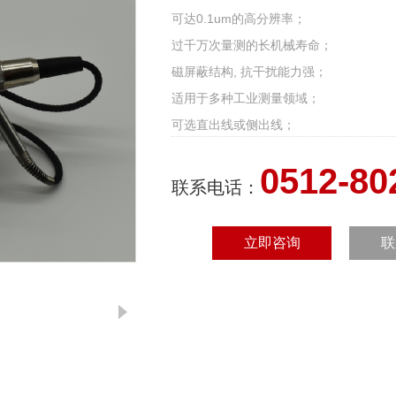
可达0.1um的高分辨率；
过千万次量测的长机械寿命；
磁屏蔽结构, 抗干扰能力强；
适用于多种工业测量领域；
可选直出线或侧出线；
可选8通道输出；
0512-80
支持MODBUS协议485/232接口；
联系电话：
自由口协议RS485/232接口；
立即咨询
联